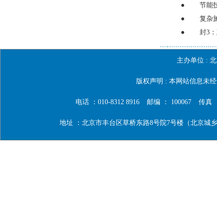
●
节能
●
复杂
●
封3
主办单位 :
北
版权声明 : 本网站信息
电话 ：010-8312 8916
邮编 ： 100067
传真 ：0
地址 ：北京市丰台区草桥东路8号院7号楼（北京城