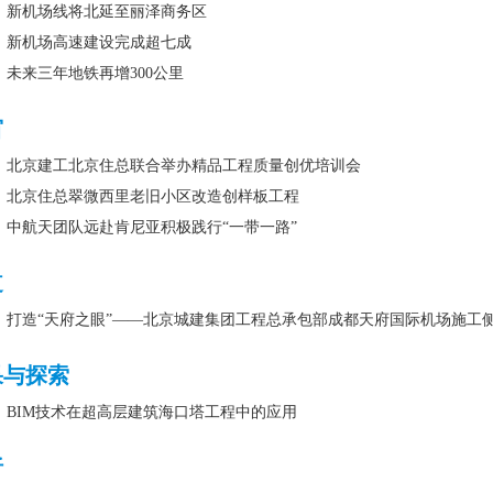
新机场线将北延至丽泽商务区
新机场高速建设完成超七成
未来三年地铁再增300公里
窗
北京建工北京住总联合举办精品工程质量创优培训会
北京住总翠微西里老旧小区改造创样板工程
中航天团队远赴肯尼亚积极践行“一带一路”
道
打造“天府之眼”——北京城建集团工程总承包部成都天府国际机场施工
果与探索
BIM技术在超高层建筑海口塔工程中的应用
析