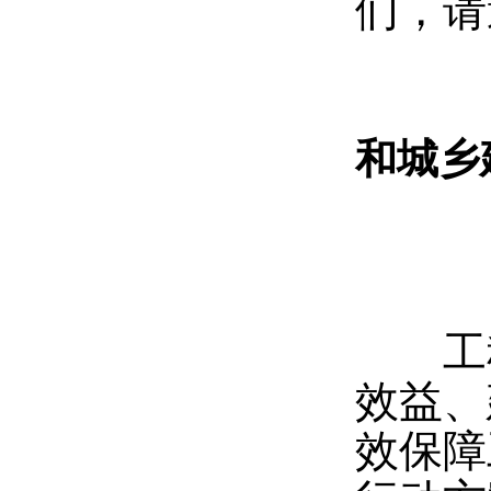
们，请
和城乡
工程
效益、
效保障