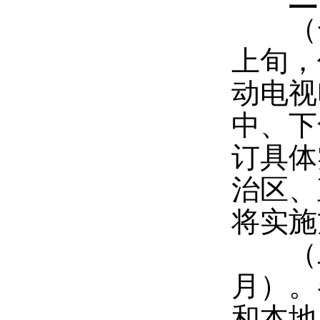
（一
上旬，
动电视
中、下
订具体
治区、
将实施
（二
月）。
和本地