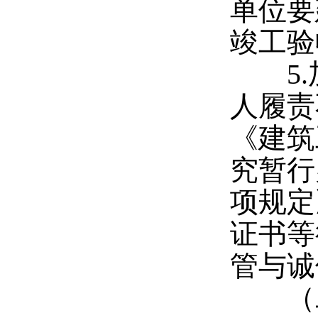
单位要
竣工验
5.
人履责
《建筑
究暂行
项规定
证书等
管与诚
（二