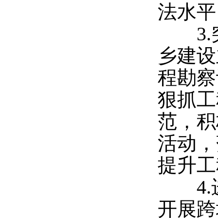
法水平
3.
乡建设
程勘察
狠抓工
范，积
活动，
提升工
4.
开展跨