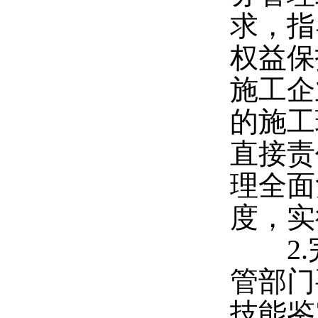
求，指
权益保
施工企
的施工
直接责
理全面
度，实
2.
管部门
技能鉴