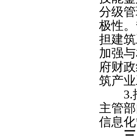
分级管
极性。
担建筑
加强与
府财政
筑产业
3.
主管部
信息化
三