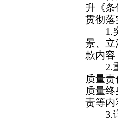
升《条
贯彻落
1.
景、立
款内容
2.
质量责
质量终
责等内
3.