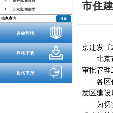
国务院/建设部
市住
北京市/住建委
信息查询
协会刊物
京建发〔2
表格下载
北京市
审批管理
创优申报
各区住
发区建设
为切实