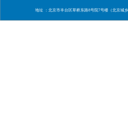
地址 ：北京市丰台区草桥东路8号院7号楼（北京城