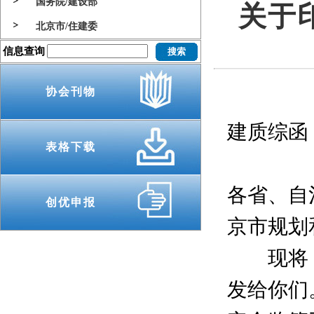
国务院/建设部
关于
北京市/住建委
信息查询
协会刊物
建质综函〔
表格下载
各省、自
创优申报
京市规划
现将《住
发给你们