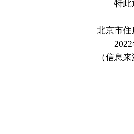
特此通
北京市住
2022
（信息来
主办单位 :
北
版权声明 : 本网站信息
电话 ：010-8312 8916
邮编 ： 100067
传真 ：0
地址 ：北京市丰台区草桥东路8号院7号楼（北京城