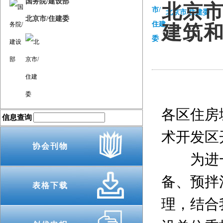
国务院/建设部
北京
北京市/住建委
北京市/住建委
建筑
各区住房
信息查询
术开发区
协会刊物
为进一
备、预拌
表格下载
理，结合