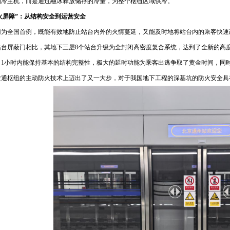
制冷主机，而是通过融冰释放储存的冷量，为整个枢纽区域供冷。
防火屏障”：从结构安全到运营安全
门为全国首例，既能有效地防止站台内外的火情蔓延，又能及时地将站台内的乘客快速
站台屏蔽门相比，其地下三层8个站台升级为全封闭高密度复合系统，达到了全新的高度
，1小时内能保持基本的结构完整性，极大的延时功能为乘客出逃争取了黄金时间，同
交通枢纽的主动防火技术上迈出了又一大步，对于我国地下工程的深基坑的防火安全具