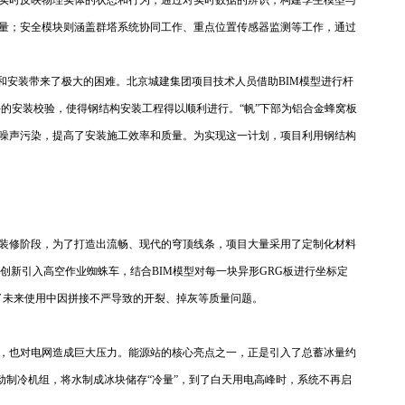
实时反映物理实体的状态和行为，通过对实时数据的辨识，构建孪生模型与
量；安全模块则涵盖群塔系统协同工作、重点位置传感器监测等工作，通过
和安装带来了极大的困难。北京城建集团项目技术人员借助BIM模型进行杆
的安装校验，使得钢结构安装工程得以顺利进行。“帆”下部为铝合金蜂窝板
噪声污染，提高了安装施工效率和质量。为实现这一计划，项目利用钢结构
饰装修阶段，为了打造出流畅、现代的穹顶线条，项目大量采用了定制化材料
创新引入高空作业蜘蛛车，结合BIM模型对每一块异形GRG板进行坐标定
免了未来使用中因拼接不严导致的开裂、掉灰等质量问题。
，也对电网造成巨大压力。能源站的核心亮点之一，正是引入了总蓄冰量约
启动制冷机组，将水制成冰块储存“冷量”，到了白天用电高峰时，系统不再启