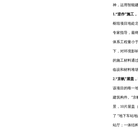
神，运用智能
1.“逆作”施工
枢纽项目地处
专家指导，最
体系工程量小于
下，对环境影
的施工材料通
临设和材料堆场
2.“京帆”屋盖
该项目的唯一地
建筑构件。“京
景，10片屋盖
了 “地下车站
站厅；一体结