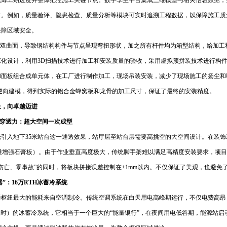
统筹工期进度并整体把控施工关键节点。数字孪生平台集成三维模型与相关信息数据，
射。例如，质量验评、隐患检查、质量分析等模块可实时追溯工程数据，以保障施工质
保障区域安全。
为双曲面，导致钢结构构件与节点呈现弯扭形状，加之所有杆件均为箱型结构，给加工
深化设计，利用3D扫描技术进行加工和安装质量的验收，采用虚拟预拼装技术进行构件
和面板组合成单元体，在工厂进行制作加工，现场吊装安装，减少了现场施工的扬尘和
据逆向建模，得到实际的铝合金蜂窝板和龙骨的加工尺寸，保证了最终的安装精度。
长，向卓越迈进
的穿透力：超大空间一次成型
光引入地下35米站台这一通透效果，站厅层至站台层需要高挑空的大空间设计。在装
维增强石膏板）。由于作业垂直高度极大，传统脚手架难以满足高精度安装要求，项目
伤亡、零事故”的同时，将板块拼接误差控制在±1mm以内。不仅保证了美观，也避
器”：16万RTH冰蓄冷系统
通枢纽最大的能耗来自空调制冷。传统空调系统在白天用电高峰期运行，不仅电费高昂
冷吨时）的冰蓄冷系统，它相当于一个巨大的“能量银行”，在夜间用电低谷期，能源站