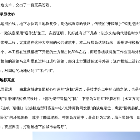
建造技术，交出了一份完美答卷。
，尽显优势
北运河沿线，地下水位高且地质复杂，周边临近京哈铁路，传统的“开膛破肚”式明挖
终一致决定采用“逆作法”施工。实践证明，其好处有以下几点：以永久结构代替临时
常规工程，尤其是在这种大空间的公共建筑中。本工程层高达到12米，采用逆作楼板施
响小。本工程在逆做楼板下开挖的土方量占比50%左右，而逆作楼板将施工作业面与
过预留的运输马道和垂直运料口进行运输，部分土方通过传送带外运；逆作楼板上进行
，对周边的场地达到了“零占用”。
，地标亮点
面景观——由北京城建集团精心打造的“京帆”屋盖，是技术亮点中的点睛之笔，也是
帆”采用钢结构双层设计，上部为镂空造型的“帆”，下部为采用ETFE膜材料（水立方同
（7主帆+3副帆）以扬帆造型呼应副中心“京津冀协同发展”的战略定位，寓意“扬帆起航
地面化” 的环境体验，减少了能源消耗。整体高度适中，最高处为17米，虽不显雄伟
构，双层界面，打造屋檐下的城市会客厅”。