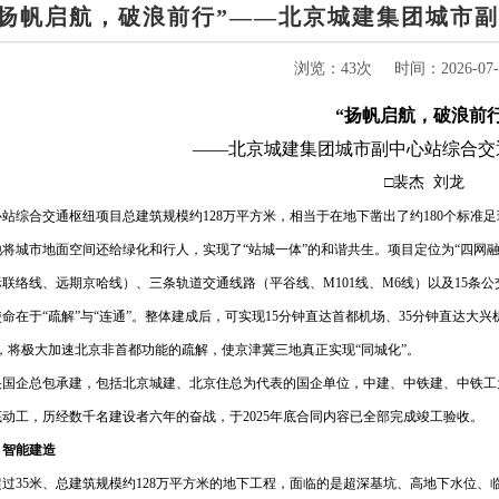
“扬帆启航，破浪前行”——北京城建集团城市
浏览：43次
时间：2026-07-0
“扬帆启航，破浪前行
——北京城建集团城市副中心站综合交
□裴杰 刘龙
站综合交通枢纽项目总建筑规模约128万平方米，相当于在地下凿出了约180个标准
将城市地面空间还给绿化和行人，实现了“站城一体”的和谐共生。项目定位为“四网融
联络线、远期京哈线）、三条轨道交通线路（平谷线、M101线、M6线）以及15条
命在于“疏解”与“连通”。整体建成后，可实现15分钟直达首都机场、35分钟直达大
，将极大加速北京非首都功能的疏解，使京津冀三地真正实现“同城化”。
家央国企总包承建，包括北京城建、北京住总为代表的国企单位，中建、中铁建、中铁工
年底动工，历经数千名建设者六年的奋战，于2025年底合同内容已全部完成竣工验收。
，智能建造
过35米、总建筑规模约128万平方米的地下工程，面临的是超深基坑、高地下水位、