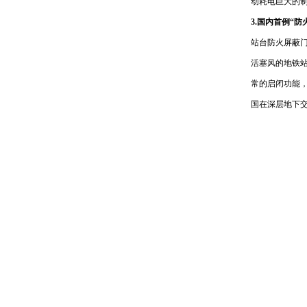
动耗电巨大的
3.国内首例“
站台防火屏蔽
活塞风的地铁
常的启闭功能
国在深层地下