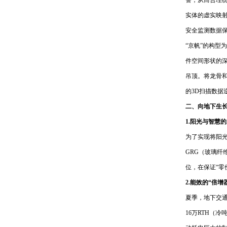
警，从而合理
实体的虚实映
安全监测数据
“京帆”的构型
件空间形状的
吊顶。将龙骨
的3D扫描数
二、向地下生
1.阳光与智慧
为了实现将阳
GRG（玻璃纤
位，在保证“零
2.能效的“倍增
夏季，地下交
16万RTH（