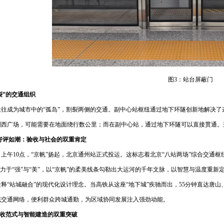
图3：站台屏蔽门
裂”的交通组织
往往成为城市中的“孤岛”，割裂两侧的交通。副中心站枢纽通过地下环隧创新地解决
西广场，可能需要在地面绕行数公里；而在副中心站，通过地下环隧可以直接贯通。这
好评如潮：验收与社会的双重肯定
月30日上午10点，“京帆”扬起，北京通州站正式投运。这标志着北京“八站两场”综合交
致力于“强”与“美”，以“京帆”的柔美线条勾勒出大运河的千年文脉，以智慧与温度重
释“站城融合”的现代化设计理念。当高铁从这座“地下城”疾驰而出，55分钟直达唐山
域交通网络，便利群众跨城通勤，为区域协同发展注入强劲动能。
验收范式与智能建造的双重突破