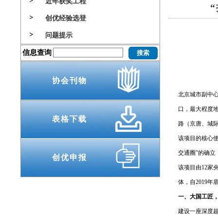
近年获奖工程
创优经验选登
问题提示
信息查询
协会刊物
北京城市副中心
口，最大程度地
表格下载
路（京唐、城际
该项目的核心使
交通圈”的确立
创优申报
该项目由12
体，自2019
一、大国工匠
建设一座深度超