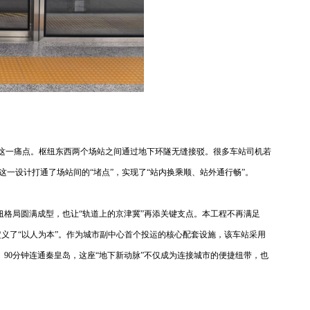
了这一痛点。枢纽东西两个场站之间通过地下环隧无缝接驳。很多车站司机若
一设计打通了场站间的“堵点”，实现了“站内换乘顺、站外通行畅”。
通枢纽格局圆满成型，也让“轨道上的京津冀”再添关键支点。本工程不再满足
新定义了“以人为本”。作为城市副中心首个投运的核心配套设施，该车站采用
、90分钟连通秦皇岛，这座“地下新动脉”不仅成为连接城市的便捷纽带，也