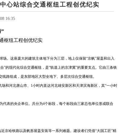
副中心站综合交通枢纽工程创优纪实
8 16:35
”
通枢纽工程创优纪实
足球场。这座庞大的建筑主体地下分为三层，地上仅保留“京帆”屋盖和出入
合”的现代化综合交通枢纽，是“轨道上的京津冀”的重要支点。它由三条铁
公交线路组成，是东部地区大型全地下、多层次综合交通枢纽。
兴机场和河北唐山市、1小时内直达河北雄安新区和天津滨海新区，其“一小时
为代表的央企单位。共分为4个标段，每个标段由三家总包单位形成联合
临近京哈铁路以及帆形屋盖安装等一系列难题。建设者们凭借“大国工匠”精