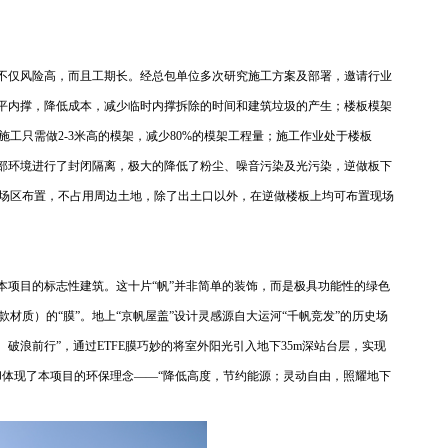
法不仅风险高，而且工期长。经总包单位多次研究施工方案及部署，邀请行业
水平内撑，降低成本，减少临时内撑拆除的时间和建筑垃圾的产生；楼板模架
工只需做2-3米高的模架，减少80%的模架工程量；施工作业处于楼板
外部环境进行了封闭隔离，极大的降低了粉尘、噪音污染及光污染，逆做板下
场区布置，不占用周边土地，除了出土口以外，在逆做楼板上均可布置现场
本项目的标志性建筑。这十片“帆”并非简单的装饰，而是极具功能性的绿色
款材质）的“膜”。地上“京帆屋盖”设计灵感源自大运河“千帆竞发”的历史场
、破浪前行”，通过ETFE膜巧妙的将室外阳光引入地下35m深站台层，实现
，却体现了本项目的环保理念——“降低高度，节约能源；灵动自由，照耀地下