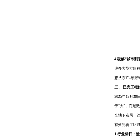
4.破解“城市割
许多大型枢纽
想从东广场绕到
三、 已完工程
2025年12
于“大”，而是
全地下布局，诠
有效完善了区
1.行业标杆：