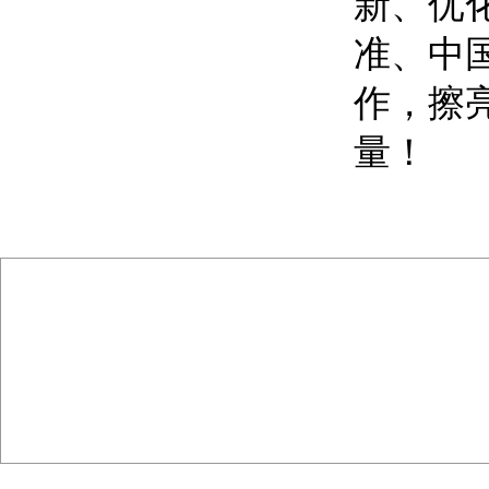
新、优
准、中
作，擦亮
量！
主办单位 :
北
版权声明 : 本网站信息
电话 ：010-8312 8916
邮编 ： 100067
传真 ：0
地址 ：北京市丰台区草桥东路8号院7号楼（北京城