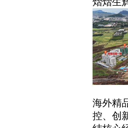
熠熠生辉
海外精
控、创