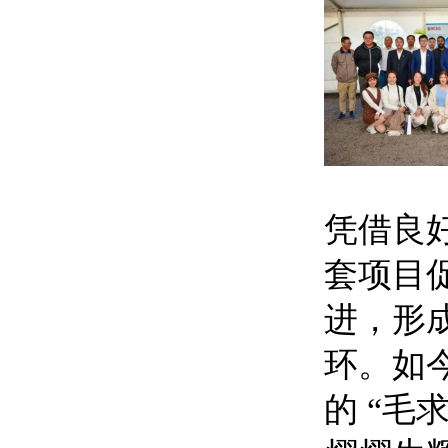
凭借良
套项目促
进，形
环。如
的 “毛