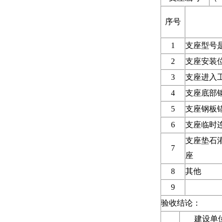
序号
1
支座型号
2
支座安装
3
支座进入
4
支座底部
5
支座钢板
6
支座临时
支座垫石
7
座
8
其他
9
验收结论：
建设单