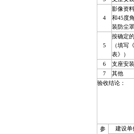
影像资
4
和
45
度
装防尘
按确定
5
（填写
表》）
6
支座安
7
其他
验收结论：
建设单
参