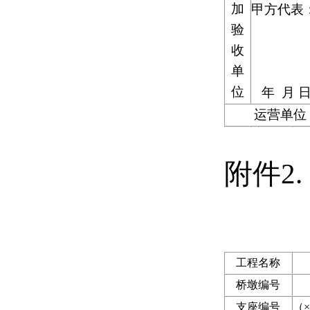
加
甲方代表
验
收
单
位
年
月
运营单位
附件2.
工程名称
桥墩编号
支座编号
（×