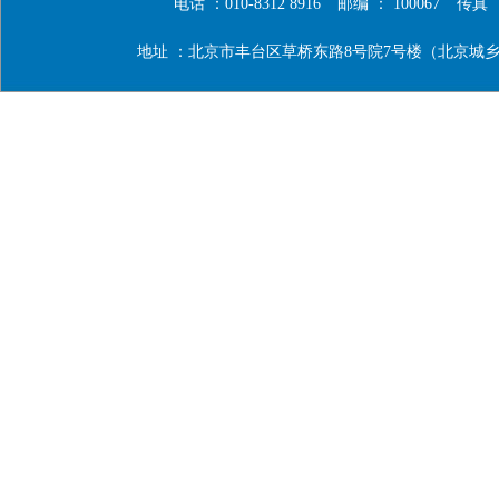
电话 ：010-8312 8916
邮编 ： 100067
传真 ：0
地址 ：北京市丰台区草桥东路8号院7号楼（北京城