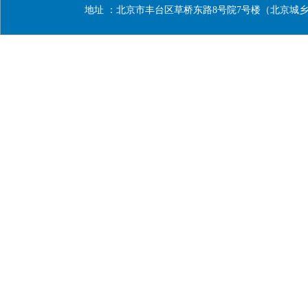
地址 ：北京市丰台区草桥东路8号院7号楼（北京城