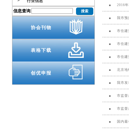
行业信息
201
信息查询
我市预
协会刊物
市住建
市住建
表格下载
市住建
北京地
创优申报
我市发
市监督
市监督
国内最