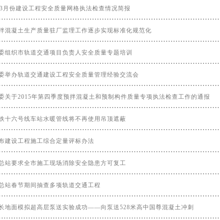
6年3月份建设工程安全质量网格执法检查情况简报
拌混凝土生产质量驻厂监理工作逐步实现标准化规范化
委组织市轨道交通项目负责人安全质量专题培训
委举办轨道交通建设工程安全质量管理经验交流会
委关于2015年第四季度预拌混凝土和预制构件质量专项执法检查工作的通报
铁十六号线车站水暖管线将不再使用吊顶遮蔽
布建设工程施工综合定量评标办法
总站要求全市施工现场消除安全隐患方可复工
总站春节期间抽查多项轨道交通工程
长地面模拟超高层泵送实验成功——向泵送528米高中国尊混凝土冲刺