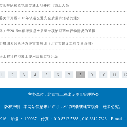
市长带队检查轨道交通工地并慰问施工人员
委关于开展2016年轨道交通安全质量月活动的通知
委关于2015年预拌混凝土质量专项治理两年行动情况的通报
委组织质监执法系统宣贯培训《北京市建设工程质量条例》
宅工程预拌混凝土使用质量监管升级
1
2
3
4
5
6
7
9
10
11
1
8
主办单位 :
北京市工程建设质量管理协会
版权声明 : 本网站信息未经许可，不得转载或建立镜像，违者必究。
916
邮编 ： 100067
传真 ：010-8312 5388，010-8312 7828
E-mail ：