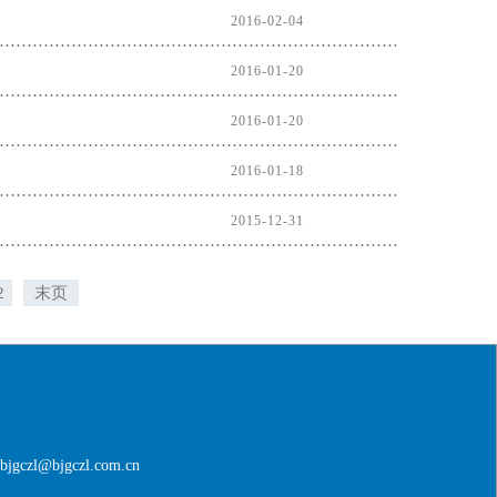
2016-02-04
2016-01-20
2016-01-20
2016-01-18
2015-12-31
2
末页
bjgczl@bjgczl.com.cn