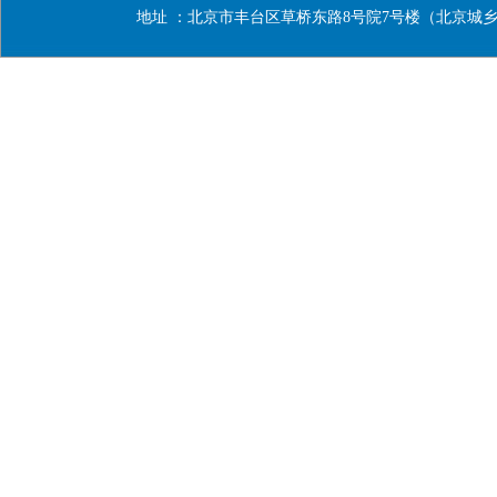
地址 ：北京市丰台区草桥东路8号院7号楼（北京城