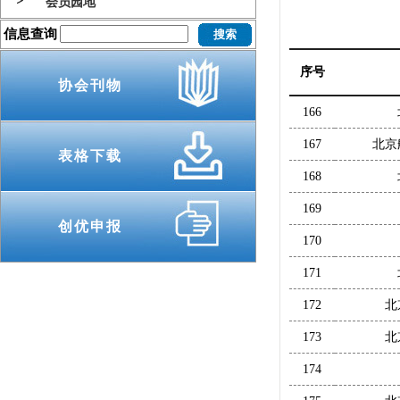
会员园地
信息查询
序号
协会刊物
166
167
北京
表格下载
168
169
创优申报
170
171
172
北
173
北
174