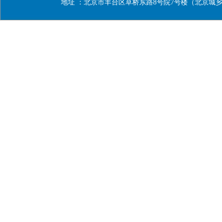
地址 ：北京市丰台区草桥东路8号院7号楼（北京城