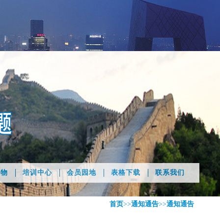
刊物
培训中心
会员园地
表格下载
联系我们
首页
>>
通知通告
>>
通知通告