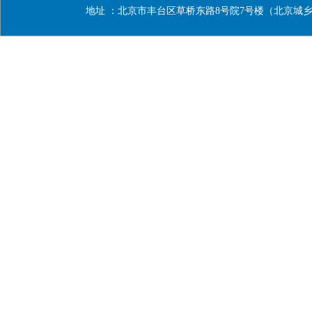
地址 ：北京市丰台区草桥东路8号院7号楼（北京城