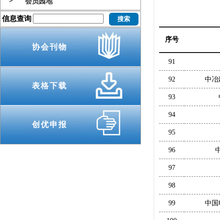
会员园地
信息查询
序号
协会刊物
91
92
中冶
表格下载
93
94
创优申报
95
96
97
98
99
中国