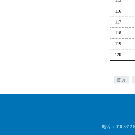
115
116
117
118
119
120
首页
电话 ：010-8312 8