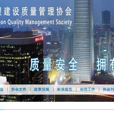
息
协会文件
政策法规
标准规范
创优工作
协会