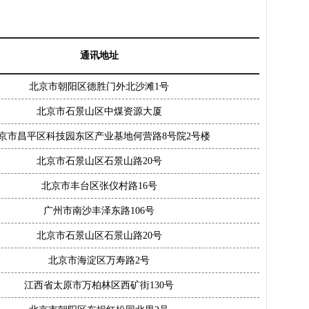
通讯地址
北京市朝阳区德胜门外北沙滩1号
北京市石景山区中煤资源大厦
京市昌平区科技园东区产业基地何营路8号院2号楼
北京市石景山区石景山路20号
北京市丰台区张仪村路16号
广州市南沙丰泽东路106号
北京市石景山区石景山路20号
北京市海淀区万寿路2号
江西省太原市万柏林区西矿街130号