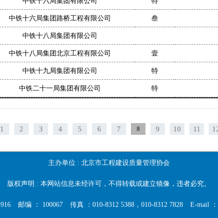
中铁十六局集团有限公司
特
中铁十六局集团路桥工程有限公司
叁
中铁十八局集团有限公司
中铁十八局集团北京工程有限公司
壹
中铁十九局集团有限公司
特
中铁二十一局集团有限公司
特
1
2
3
4
5
6
7
9
10
11
1
8
主办单位 :
北京市工程建设质量管理协会
版权声明 : 本网站信息未经许可，不得转载或建立镜像，违者必究。
916
邮编 ： 100067
传真 ：010-8312 5388，010-8312 7828
E-mail ：