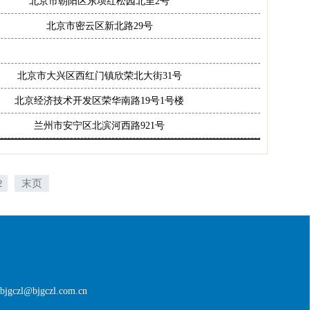
北京市朝阳区东坝红松园北里2号
北京市密云区新北路29号
北京市大兴区西红门镇欣荣北大街31号
北京经济技术开发区荣华南路19号1号楼
兰州市安宁区北滨河西路921号
2
末页
bjgczl@bjgczl.com.cn