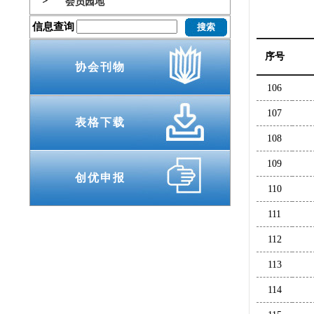
会员园地
信息查询
序号
协会刊物
106
107
表格下载
108
109
创优申报
110
111
112
113
114