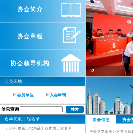
协会简介
协会章程
协会领导机构
t2
会员园地
中部
null
t3
t4
null
null
null
会员单位
入会申请
信息查询
近年优质工程名录
协会信息
协会
2026年度第二批精品工程优质工程名单
协会党支部举办树立和践